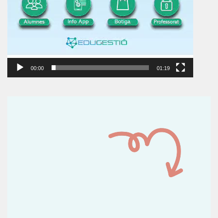
00:00
01:19
Reproductor
de
vídeo