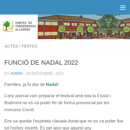
Skip to content
ACTES
/
FESTES
FUNCIÓ DE NADAL 2022
BY
ADMIN
·
29 NOVEMBRE, 2022
Famílies, ja fa olor de
Nadal
!
L’any passat vam preparar el festival amb tota la il·lusió i
finalment no es va poder fer de forma presencial per les
mesures Covid.
Ens va quedar l’espineta clavada donat que no es va poder lluir
tot l’esforç invertit. És per això que aquest any