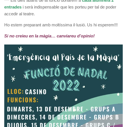
***
Els dies abans de la funció donarem a
cada alumne/a 2
entrades
i serà indispensable que les porteu per tal de poder
accedir al teatre.
Ho estem preparant amb moltíssima il·lusió. Us hi esperem!!!
Si no creieu en la màgia… canviareu d’opinio!