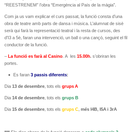
“REESTRENEM” l’obra “Emergència al País de la màgia”.
Com ja us vam explicar el curs passat, la funció consta d’una
obra de teatre amb parts de dansa i música. L’alumnat de sisè
serà qui farà la representació teatral i la resta de cursos, des
d’I3 a 5è, faran una intervenció, un ball o una cançó, seguint el fil
conductor de la funció.
–
La funció es farà al Casino
. A les
15.00h
.
s’obriran les
portes.
Es faran
3 passis diferents
:
Dia
13 de desembre
, tots els
grups A
Dia
14 de desembre
, tots els
grups B
Dia
15 de desembre
, tots els
grups C
,
més I4B, I5A i 3rA