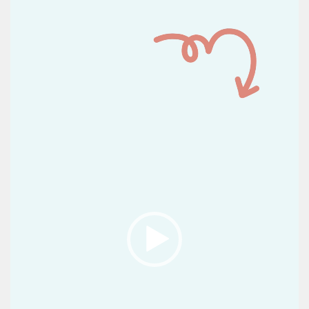
de
vídeo