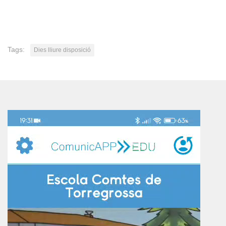
Tags:
Dies lliure disposició
Reproductor
de
vídeo