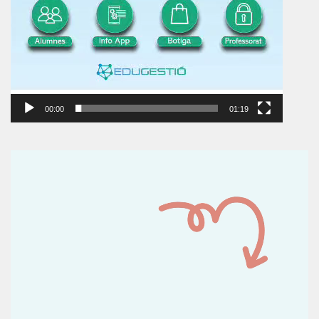
00:00
01:19
Reproductor
de
vídeo