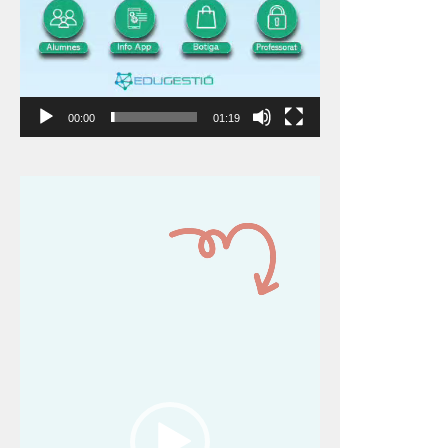
00:00
01:19
Reproductor
de
vídeo