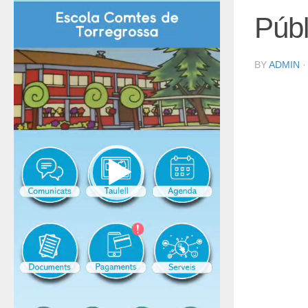
Públ
BY
ADMIN