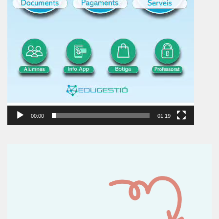
00:00
01:19
Reproductor
de
vídeo