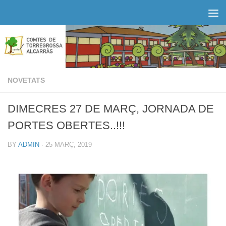
Skip to content
NOVETATS
DIMECRES 27 DE MARÇ, JORNADA DE
PORTES OBERTES..!!!
BY
ADMIN
·
25 MARÇ, 2019