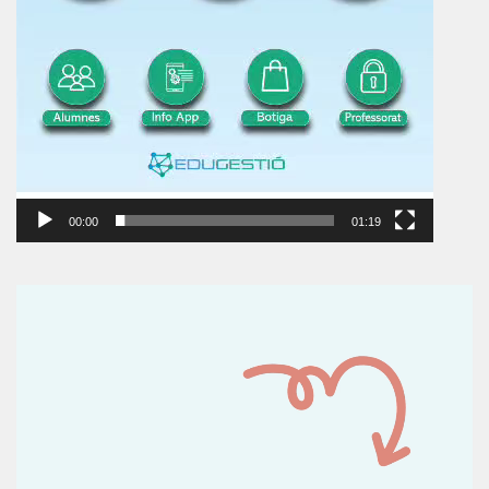
00:00
01:19
Reproductor
de
vídeo