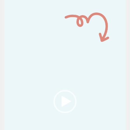
de
vídeo