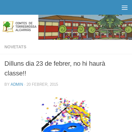
Skip to content
NOVETATS
Dilluns dia 23 de febrer, no hi haurà
classe!!
BY
ADMIN
·
20 FEBRER, 2015