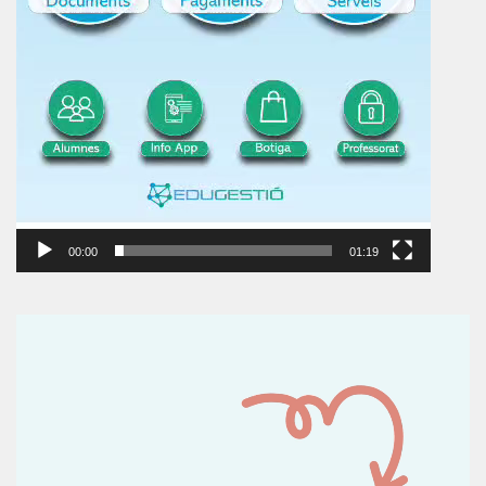
00:00
01:19
Reproductor
de
vídeo