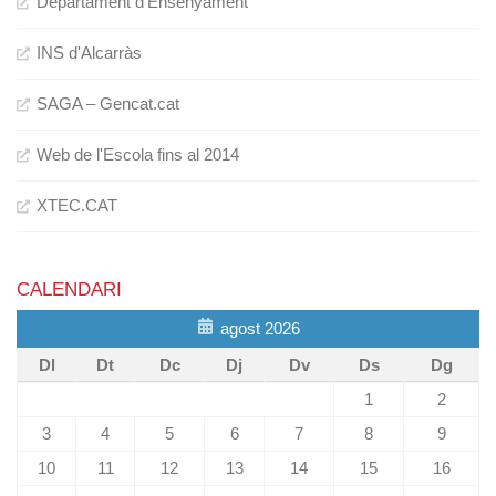
Departament d'Ensenyament
INS d'Alcarràs
SAGA – Gencat.cat
Web de l'Escola fins al 2014
XTEC.CAT
CALENDARI
agost 2026
Dl
Dt
Dc
Dj
Dv
Ds
Dg
1
2
3
4
5
6
7
8
9
10
11
12
13
14
15
16