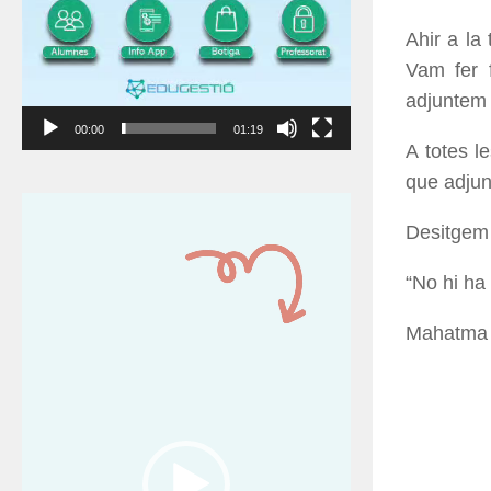
Ahir a la 
Vam fer f
adjuntem l
00:00
01:19
A totes l
que adju
Reproductor
de
Desitgem 
vídeo
“No hi ha 
Mahatma