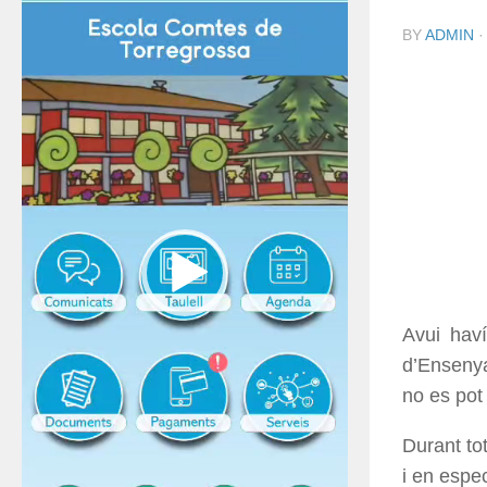
BY
ADMIN
Avui hav
d’Ensenya
no es pot f
Durant to
i en espe