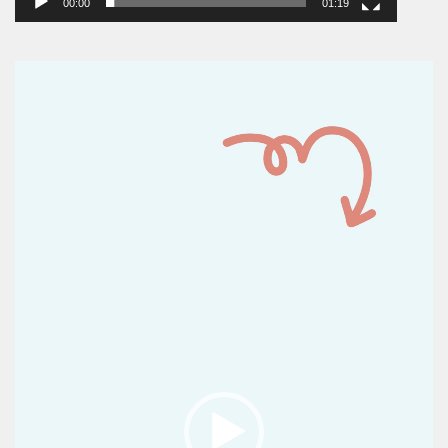
00:00
01:19
Reproductor
de
vídeo