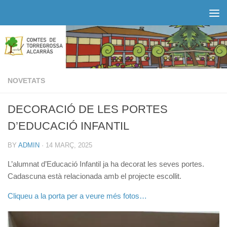
Skip to content
NOVETATS
DECORACIÓ DE LES PORTES
D’EDUCACIÓ INFANTIL
BY
ADMIN
·
14 MARÇ, 2025
L’alumnat d’Educació Infantil ja ha decorat les seves portes.
Cadascuna està relacionada amb el projecte escollit.
Cliqueu a la porta per a veure més fotos…