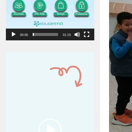
00:00
01:19
Reproductor
de
vídeo