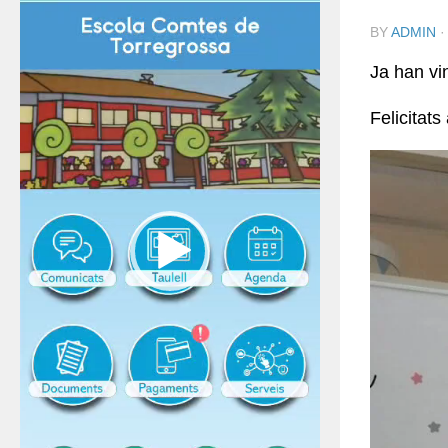
BY
ADMIN
Ja han vin
Felicitat