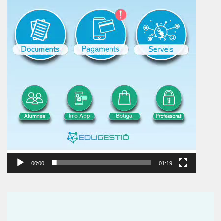
00:00
01:19
Reproductor
de
vídeo