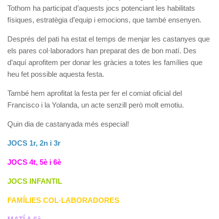
Tothom ha participat d’aquests jocs potenciant les habilitats
físiques, estratègia d’equip i emocions, que també ensenyen.
Després del pati ha estat el temps de menjar les castanyes que
els pares col·laboradors han preparat des de bon matí. Des
d’aquí aprofitem per donar les gràcies a totes les famílies que
heu fet possible aquesta festa.
També hem aprofitat la festa per fer el comiat oficial del
Francisco i la Yolanda, un acte senzill però molt emotiu.
Quin dia de castanyada més especial!
JOCS 1r, 2n i 3r
JOCS 4t, 5è i 6è
JOCS INFANTIL
FAMÍLIES COL·LABORADORES