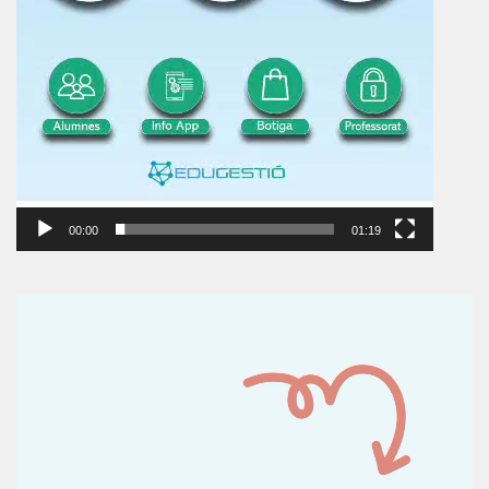
00:00
01:19
Reproductor
de
vídeo