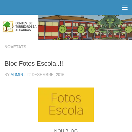
Skip to content
NOVETATS
Bloc Fotos Escola..!!!
BY
ADMIN
·
22 DESEMBRE, 2016
NOU BLOG