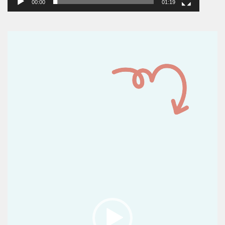
00:00
01:19
Reproductor
de
vídeo