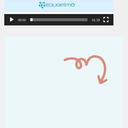
00:00
01:19
Reproductor
de
vídeo