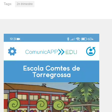
Tags:
2n trimestre
Reproductor
de
vídeo