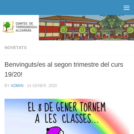
Skip to content
NOVETATS
Benvinguts/es al segon trimestre del curs
19/20!
BY
ADMIN
·
14 GENER, 2020