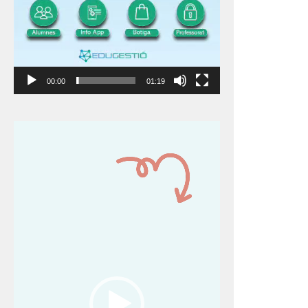
00:00
01:19
Reproductor
de
vídeo