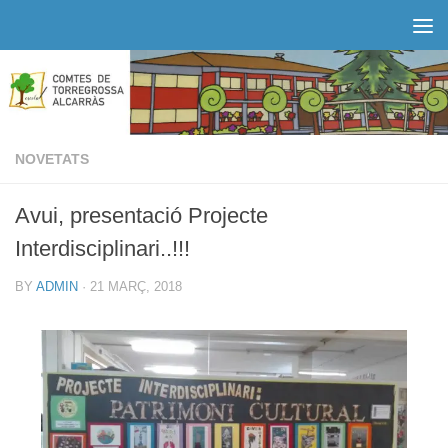
Skip to content
NOVETATS
Avui, presentació Projecte
Interdisciplinari..!!!
BY
ADMIN
·
21 MARÇ, 2018