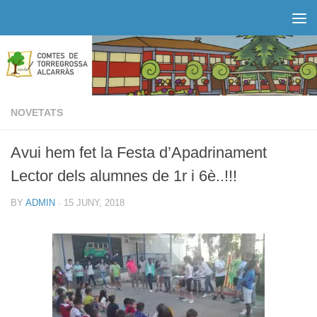
Skip to content
NOVETATS
Avui hem fet la Festa d’Apadrinament
Lector dels alumnes de 1r i 6è..!!!
BY
ADMIN
·
15 JUNY, 2018