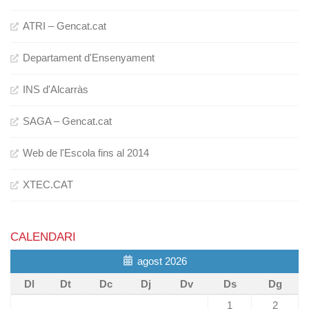
ATRI – Gencat.cat
Departament d'Ensenyament
INS d'Alcarràs
SAGA – Gencat.cat
Web de l'Escola fins al 2014
XTEC.CAT
CALENDARI
agost 2026
Dl
Dt
Dc
Dj
Dv
Ds
Dg
1
2