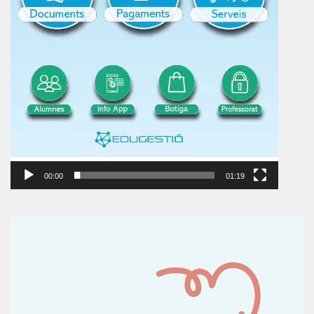
00:00
01:19
Reproductor
de
vídeo