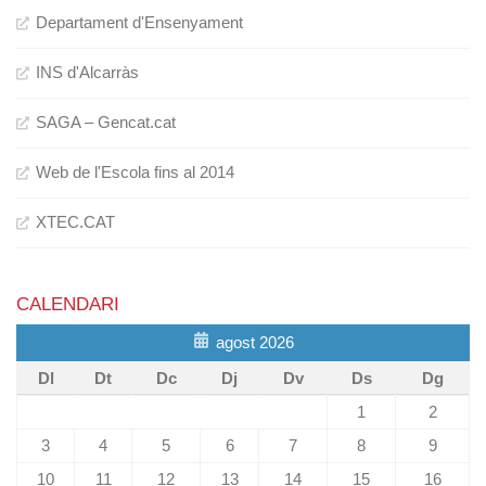
Departament d'Ensenyament
INS d'Alcarràs
SAGA – Gencat.cat
Web de l'Escola fins al 2014
XTEC.CAT
CALENDARI
agost 2026
Dl
Dt
Dc
Dj
Dv
Ds
Dg
1
2
3
4
5
6
7
8
9
10
11
12
13
14
15
16