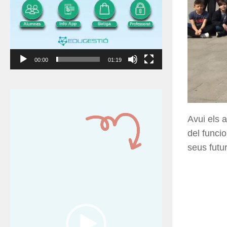
00:00
01:19
Reproductor
de
Avui els a
vídeo
del funci
seus futu