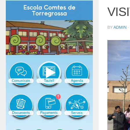
VIS
BY
ADMIN