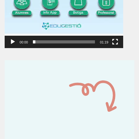
00:00
01:19
Reproductor
de
vídeo