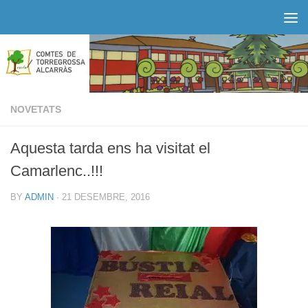
Skip to content
NOVETATS
Aquesta tarda ens ha visitat el
Camarlenc..!!!
BY
ADMIN
·
21 DESEMBRE, 2016