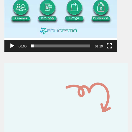
00:00
01:19
Reproductor
de
vídeo