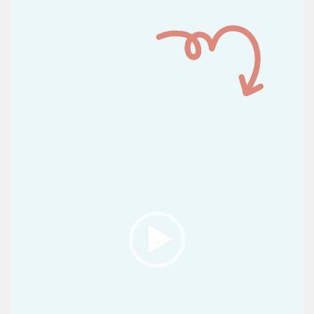
de
vídeo