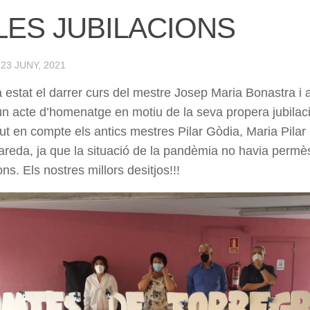
LES JUBILACIONS
·
23 JUNY, 2021
 estat el darrer curs del mestre Josep Maria Bonastra i 
i un acte d’homenatge en motiu de la seva propera jubila
gut en compte els antics mestres Pilar Gòdia, Maria Pilar
areda, ja que la situació de la pandèmia no havia perm
ns. Els nostres millors desitjos!!!