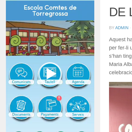
DE 
BY
ADMIN
Aquest ha
per fer-l
s’han tin
Maria Alb
celebracio