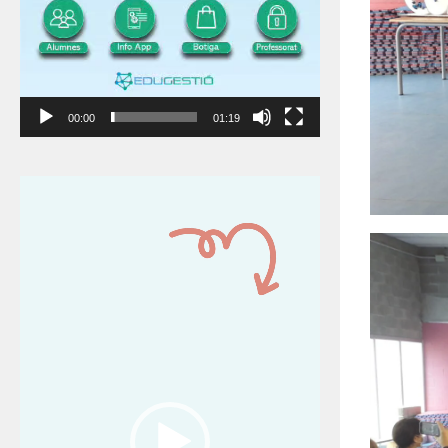
00:00
01:19
Reproductor
de
vídeo