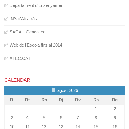
Departament d'Ensenyament
INS d'Alcarràs
SAGA – Gencat.cat
Web de l'Escola fins al 2014
XTEC.CAT
CALENDARI
agost 2026
Dl
Dt
Dc
Dj
Dv
Ds
Dg
1
2
3
4
5
6
7
8
9
10
11
12
13
14
15
16