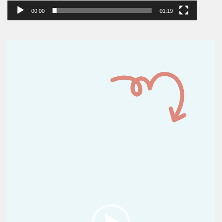
00:00
01:19
Reproductor
de
vídeo