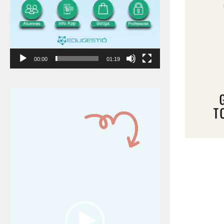
00:00
01:19
Reproductor
de
vídeo