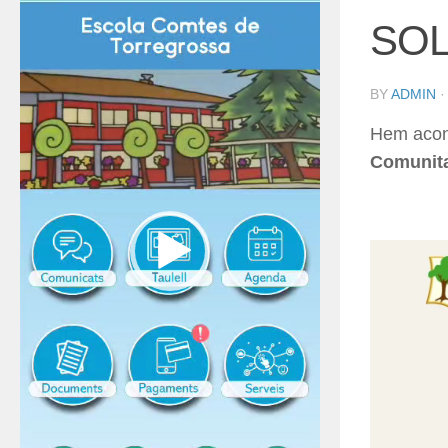
SOL
BY
ADMIN
Hem acons
Comunita