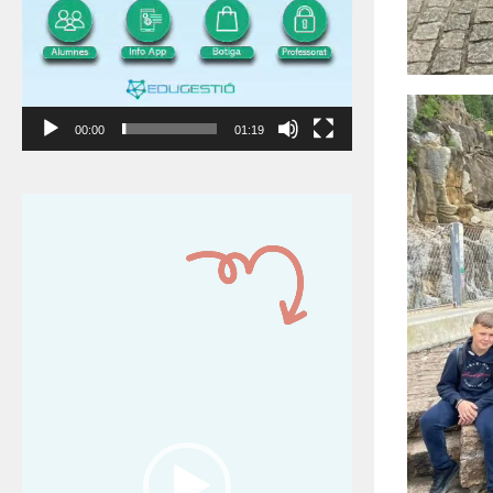
00:00
01:19
Reproductor
de
vídeo