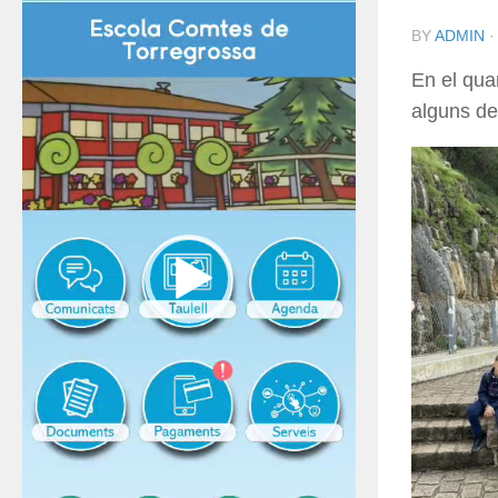
BY
ADMIN
En el quar
alguns de